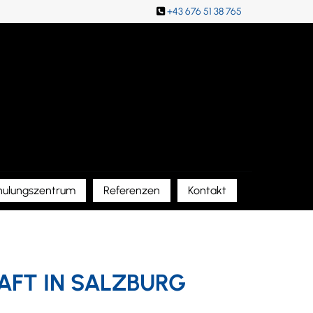
+43 676 51 38 765

hulungszentrum
Referenzen
Kontakt
FT IN SALZBURG