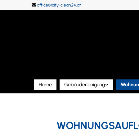
office@city-clean24.at

Home
Gebäudereinigung
Wohnung
WOHNUNGSAUFLÖ